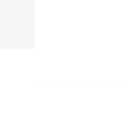
办公室电话：0472-6962770 / 销售部电话：0472-69
地址：内蒙古包头市稀土高新技术开发区校园路